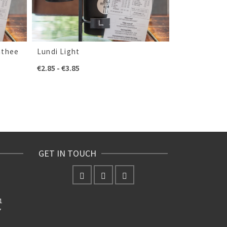
nthee
Lundi Light
Verse gembe
Prijsklasse:
P
€
2.85
-
€
3.85
€
2.95
-
€
3.95
€2.85
€
tot
t
€3.85
€
GET IN TOUCH
1
7