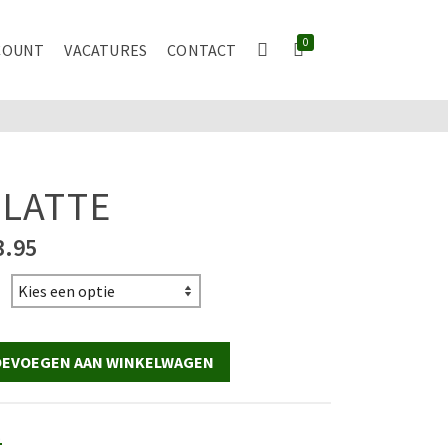
0
COUNT
VACATURES
CONTACT
 LATTE
Prijsklasse:
3.95
€2.95
tot
€3.95
EVOEGEN AAN WINKELWAGEN
E