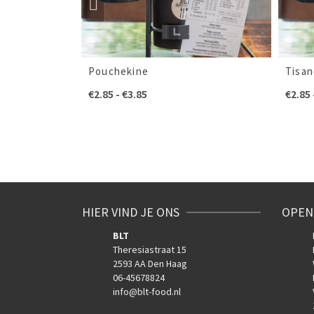
Pouchekine
Tisan
:
Prijsklasse:
€
2.85
-
€
3.85
€
2.85
€2.85
tot
€3.85
HIER VIND JE ONS
OPEN
BLT
Theresiastraat 15
2593 AA Den Haag
06-45678824
info@blt-food.nl