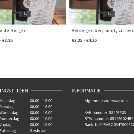
e de Berger
Verse gember, munt, citroe
Prijsklasse:
Prijsklasse:
-
€
3.85
€
3.25
-
€
4.25
€2.85
€3.25
tot
tot
€3.85
€4.25
INGSTIJDEN
INFORMATIE
Maandag
08.00 – 16.00
Algemene voorwaarden
Dinsdag
08.00 – 16.00
Woensdag
08.00 – 16.00
KvK-nummer: 55408303
Donderdag
08.00 – 16.00
BTW-nummer: 851695024B0
Vrijdag
08.00 – 16.00
Bank: NL64RABO034790026
Zaterdag
Gesloten