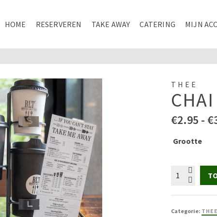
HOME
RESERVEREN
TAKE AWAY
CATERING
MIJN AC
THEE
CHAI
€
2.95
-
€
Grootte
Chai
TO
latte
aantal
Categorie:
THE